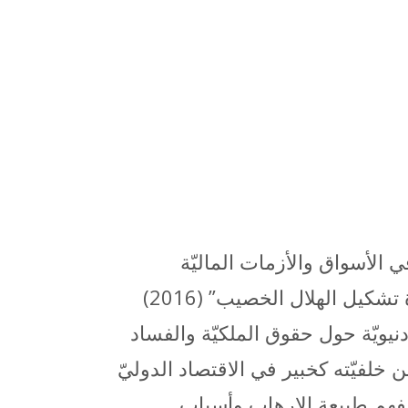
لأسواق والأزمات الماليّة
والصراعات الدينيّة في الشرق الأوسط. يصوغ كتابه “الجذور الدينيّة للصراع السوريّ: إعادة تشكيل الهلال الخصيب” (2016)
نيويّة حول حقوق الملكيّة والفساد
خلفيّته كخبير في الاقتصاد الدوليّ
فهم طبيعة الإرهاب وأسباب