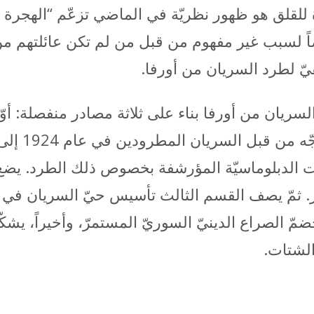
ارة للقلق هو ظهور نظريّة في الماضي تزعّم “الهجر
 أيضاً لسبب غير مفهوم من قبل من لم تكن عائلتهم
ّ لطرد السريان من أورفا.
ريان من أورفا بناء على ثلاثة مصادر منفصلة: أوّلاً، 
نصّ وثيقة “
صالات الدبلوماسيّة المؤرشفة بخصوص ذلك الطرد. ي
أخّر. ثمّ يصف القسم الثالث تأسيس حيّ السريان في 
ّ الصراع الدينيّ السوريّ المستمرّ، وأخيراً، يشكّ
الشتات.