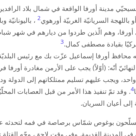
ّي مدينة أورفا الواقعة في شمال بلاد الرافدين، و
2
 باللهجة السريانيّة الغربيّة أورهوي
، باليونانيّة وبا
3
ركيّا بقيادة مصطفى كمال.
هه محافظ أورفا إسماعيل عزّت بك مع رئيس البلد
لنهائيّ أنّه: (أوّلاً) يجب على الأرمن مغادرة أورفا
4
. وقد تمّ تنفيذ هذا الأمر من قبل العصابات المحلّ
 إلى أعيان السريان.
الثاني من سنة 1924، قتل مسلّحون بوغوص شمّاس برصاصة في فمه 
 المدينة القديمة. وفي وقت لاحق، وجّه القتلة تهد