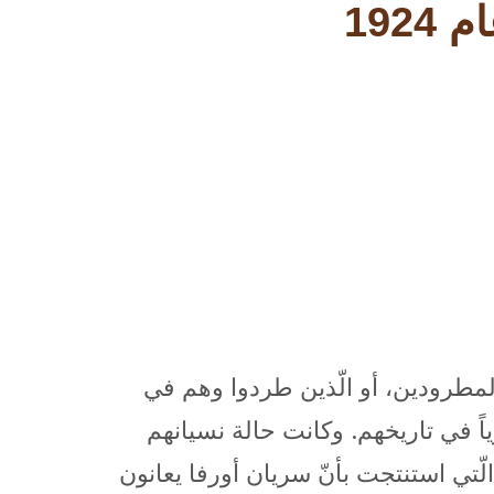
192
لمطرودين، أو الّذين طردوا وهم في
اً في تاريخهم. وكانت حالة نسيانهم
ّتي استنتجت بأنّ سريان أورفا يعانون