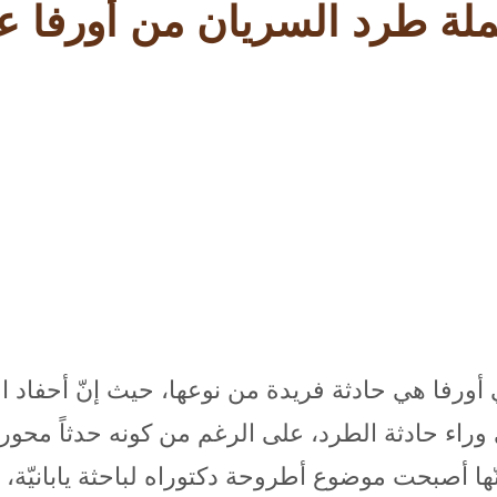
لة طرد السريان من أورفا عام 4
ورفا هي حادثة فريدة من نوعها، حيث إنّ أحفاد ا
 وراء حادثة الطرد، على الرغم من كونه حدثاً محوري
ا أصبحت موضوع أطروحة دكتوراه لباحثة يابانيّة، ال