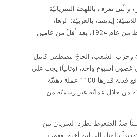
الّتي تعرف باللهجة السريانيّة
للاتينيّة: إيديسا، بالعربيّة: الرها،
بالتركيّة: أورفا وبالتركيّة الحديثة: شانلي أورفا، وهم الّذين طردوا من ديارهم في شهر شباط من عام 1924، بعد أقلّ من عامين
يّة وحزب الشعب، الحاجّ مصطفى كامل
 في غضون أسبوع واحد، (وثانياً) يجب على
السريان مغادرة أورفا في غضون شهر واحد، ويجب عليهم تسليم ممتلكاتهم إلى الدولة ودفع فدية قدرها 1100 عملة ذهبيّة
يّة من خلال عمليّة غير رسميّة من
لتحدثه علناً ضدّ الضغوط لطرد السريان من
يداً بالقتل إلى ابن أخيه يعقوب