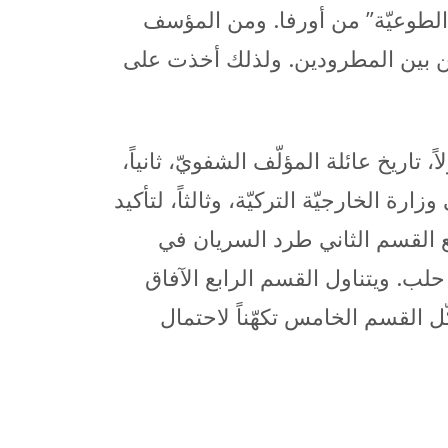
ة الطوعيّة” من أورفا. ومن المؤسف
 من بين المطرودين. ولذلك أخذت على
تاريخ عائلة المؤلّف الشفويّ، ثانياً،
نداء من قبل السريان” الموجّه من قبل السريان المطرودين في عام 1924 إلى وزارة الخارجيّة التركيّة، وثالثاً، لتأكيد
ضع القسم الثاني طرد السريان في
حلب. ويتناول القسم الرابع الآفاق
ل القسم الخامس تكهّناً لاحتمال