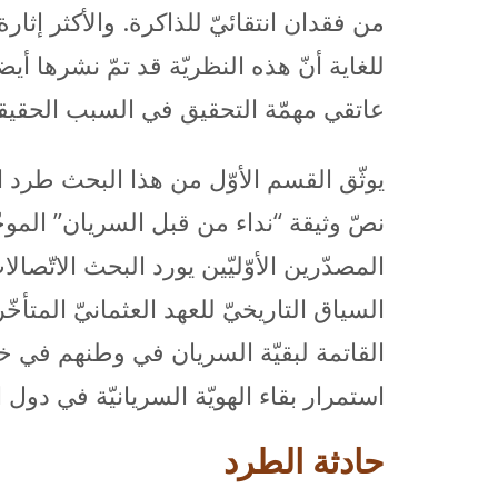
من فقدان انتقائيّ للذاكرة. والأكثر إث
للغاية أنّ هذه النظريّة قد تمّ نشرها
عاتقي مهمّة التحقيق في السبب الحقيقي
يوثّق القسم الأوّل من هذا البحث طرد الس
المصدّرين الأوّليّين يورد البحث الاتّ
السياق التاريخيّ للعهد العثمانيّ المت
القاتمة لبقيّة السريان في وطنهم في خضم
استمرار بقاء الهويّة السريانيّة في دول 
حادثة الطرد