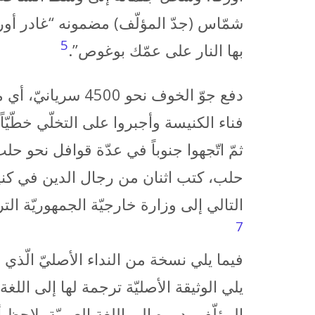
شمّاس (جدّ المؤلّف) مضمونه “غادر أورفا
5
بها النار على عمّك بوغوص”.
فناء الكنيسة وأجبروا على التخلّي خطّيّا
ثمّ اتّجهوا جنوباً في عدّة قوافل نحو ح
حلب، كتب اثنان من رجال الدين في كنيس
التالي إلى وزارة خارجيّة الجمهوريّة الت
7
فيما يلي نسخة من النداء الأصليّ الّذي ن
المؤلّف بدوره إلى اللغة العربيّة. لاحظ 