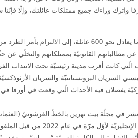
 واترك وراءك جميع ممتلكات عائلتك، وإلّا فإنّنا س
دفع جوّ الخوف نحو 4500 سريانيّ، أي ما يعادل نحو 600 عائلة
ً عن مطالباتهم القانونيّة بممتلكاتهم والتخلّي عن 
لب الّتي كانت أقرب مدينة رئيسيّة تحت الانتداب ال
تي السريان البروتستانتيّة والسريان الأرثوذكسيّة
ركيّة يفصلان فيه الأحداث الّتي وقعت في أورفا في كا
شر في مجلّة بيت نهرين بالخطّ الغرشونيّ (العثمانيّة
يلي الوثيقة الأصليّة ترجمة لها إلى الل
أنّه بالإشارة إلى الكلمة العربيّة “سريان”، يستخدم “