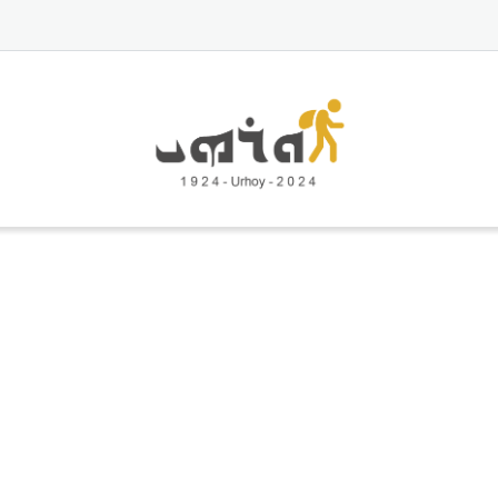
Ski
t
conten