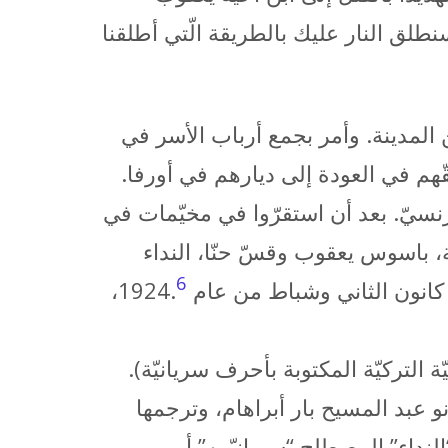
نطلق النار عليك بالطريقة الّتي أطلقنا
، إلى الالتزام بأمر الطرد من المدينة. وأمر بجمع أرباب الأسر في
حقّهم في العودة إلى ديارهم في أورفا.
فرنسيّ. بعد أن استقرّوا في مخيّمات في
، باسوس يعقوب وقسّ حنّا، النداء
6
نون الثاني وشباط من عام 1924.
،
 التركيّة المكتوبة بأحرف سريانيّة).
غة الإنجليزيّة لأوّل مرّة في عام 2022 من قبل الملفونو عبد المسيح بار أبراهام، وترجمها
النداء” المصطلح “سريانيّين” أو