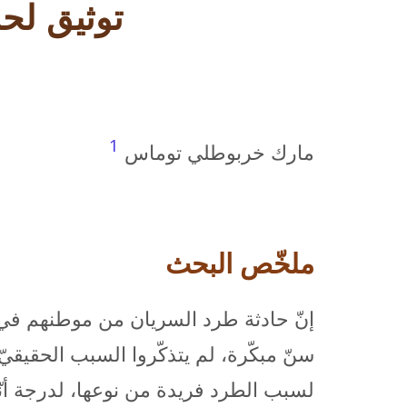
توثيق لحم
1
مارك خربوطلي توماس
ملخّص البحث
إنّ حادثة طرد السريان من موطنهم في أ
سنّ مبكّرة، لم يتذكّروا السبب الحقيقيّ
لسبب الطرد فريدة من نوعها، لدرجة أنّه