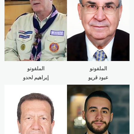
الملفونو
الملفونو
عبود قريو
إبراهيم لحدو