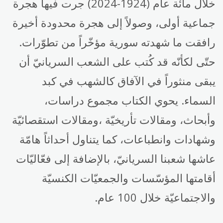
خلال مائة عام (1924-2024) جرت فيها هجرة
جماعية أولى، وصولاً إلى هجرة محدودة أخيرة
رافقت ما شهدته سورية مؤخّراً من تطوّرات.
حتّى لكأنّه قد كُتب على الشعب السريانيّ أن
يبقى منثوراً في الآفاق كالشهب في كبد
السماء. يحوي الكتاب مجموع دراسات،
وأبحاث، ومقالات تأريخيّة ،ومقالات استقصائيّة
وشهادات وانطباعات، كما يتناول أحداثاً هامّة
عاشها شعبنا السريانيّ، بالإضافة إلى فعّاليّات
أقامتها المؤسّسات والجمعيّات الكنسيّة
والاجتماعيّة خلال 100 عام.