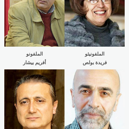
الملفونيثو
الملفونو
فريدة بولص
أفريم بيشار