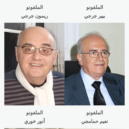
الملفونو
الملفونو
بيير جرجي
ريمون جرجي
الملفونو
الملفونو
نعيم حمامجي
أنور خوري