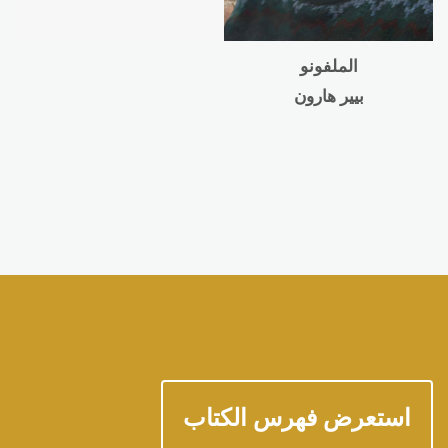
الملفونو
بيير هارون
استعرض فهرس الكتاب