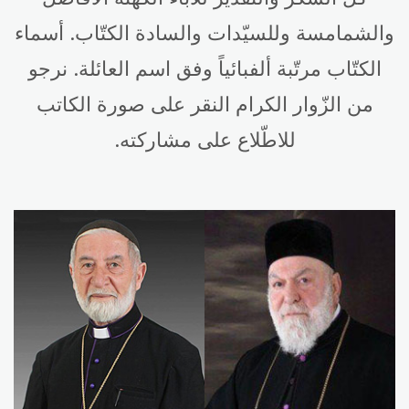
والشمامسة وللسيّدات والسادة الكتّاب. أسماء
الكتّاب مرتّبة ألفبائياً وفق اسم العائلة. نرجو
من الزّوار الكرام النقر على صورة الكاتب
للاطّلاع على مشاركته.