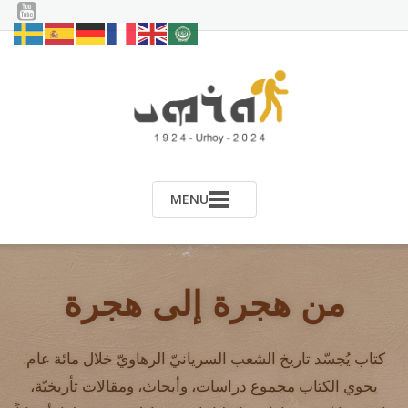
Ski
t
conten
MENU
من هجرة إلى هجرة
كتاب يُجسّد تاريخ الشعب السريانيّ الرهاويّ خلال مائة عام.
يحوي الكتاب مجموع دراسات، وأبحاث، ومقالات تأريخيّة،