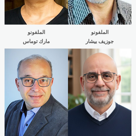
الملفونو
الملفونو
جوزيف بيشار
مارك توماس