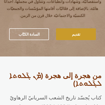
واستقصائيّة، وشهادات وانطباعات، وتتناول في مجملها، أحداثاً
هامّة، بالإضافة إلى فعّاليّات أقامتها المؤسّسات والجمعيّات
الكنسيّة والاجتماعيّة خلال قرن من الزمن.
تقديم
السادة الكتّاب
من هجرة إلى هجرة (ܡܶܢ ܓܳܠܘܬܐ
ܠܓܳܠܘܬܐ)
كتاب يُجسّد تاريخ الشعب السريانيّ الرهاويّ