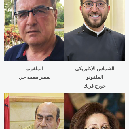
الشماس الإكليريكي
الملفونو
الملفونو
سمير بصمه جي
جورج فريك