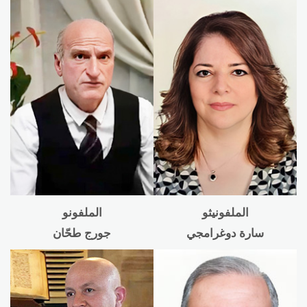
الملفونيثو
الملفونو
سارة دوغرامجي
جورج طحّان