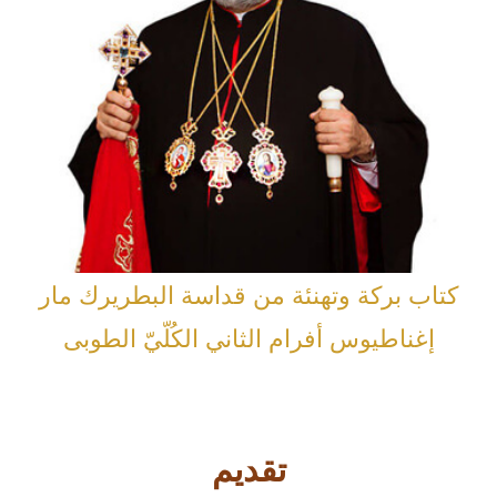
كتاب بركة وتهنئة من قداسة البطريرك مار
إغناطيوس أفرام الثاني الكُلّيّ الطوبى
تقديم