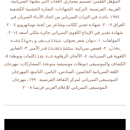
المؤهل العلمي: تصميم معماري. اللغات التي يتقنها: السريانية،
العربية، الفرنسية، التركية. الشهادات: الشارة الخشبية الكشفية
١٩٧٤. باحث في التراث السرياني من اتحاد الأدباء السريان في
العراق ٢٠٠٧. شهادة تقدير ككاتب وشاعر من لجنة تومانهرويو ٢٠٠٤.
شهادة تقدير في الإبداع اللغوي السرياني جائزة ملكي أسعد ٢٠١٤.
المؤلفات: ١- ديوان شعر بعنوان: ܥܛܪܐ ܕܢܝܣܢ و ܢܘܨܪ̈ܐ ܕܒܝܬ
ܢܗܪ̈ܝܢ ݂ ٢- قصص سريانية: ܚܠܩܐ ܕܐܡܝܪܐ قدر الأمير. ٣- التعابير
اللغوية في السريانية. ٤- الألحان الرهاوية ܒܝܬ ܓܙܐ (كلمات ونوطة) ٥-
الكشاف والموسيقى (نوطات موسيقية منوعة). المشاركات: مهرجان
اللغة السريانية الخامس، السادس، الثامن، التاسع، المهرجان
الموسيقي السرياني لمركز الثقافة الفرنسية ١٩٩٠، مهرجان
الموسيقى السرياني للإعلام العربي فرنسا ٢٠٠٨