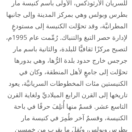
للسريان الأرثوذكس، الأولى باسم كنيسة مار
بطرس وبولس وهي بمركز المدينة وإلى جانبها
المطرانيَّة، وقد تحوَّلت الكنيسة إلى مستودعٍ
لإدارة حصر التبغ والتنباك. رُمِّمت عام 1995م،
لتصبح مركزًا ثقافيًّا للبلدة، والثانية باسم مار
جرجس خارج حدود بلدة الرُّها، وهي بدورها
تحوَّلت إلى جامعٍ لأهل المنطقة، وكان في
الكنيستين مئات المخطوطات السريانيَّة، يعود
تاريخها إلى القرن الرابع الميلاديِّ ولغاية القرن
التاسع عشر. قسمٌ منها أُتلِفَ حرقًا في باحة
الكنيسة، وقسمٌ آخر طُمِرَ في كنيسة مار
بطرس وبولس، ونُقِلَ ما يقرب من خمسين