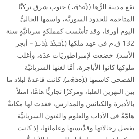
تقع مدينة الرُّها (ܐܽܘܪܗܳܝ) جنوب شرق تركيَّا
المتاخمة للحدود السوريَّة، واسمها الحاليُّ
اليوم أورفا، وقد تأسَّست كمملكةٍ سريانيَّةٍ سنة
132 ق.م في عهد ملكها (ܐܰܒܓܰܪ ܐܰܪܝܐ – أبجر
الأسد). خضعت لإمبراطوريّات عدّة، وأغلب
ملوكها كانوا الأباجرة، أمَّا لغتها السريانيَّة
الفصحى كاسمها (ܐܽܘܪܗܳܝ). كانت قاعدةً لبلاد ما
بين النهرين العليا، ومركزًا تجاريًّا هامًّا، امتلأ
بالأديرة والكنائس والمدارس، فغدت لها مكانةٌ
هامَّةٌ في الآداب والعلوم والفنون السريانيَّة
بفضل رجالاتها وقدِّيسيها وعلمائها، إذ كانت