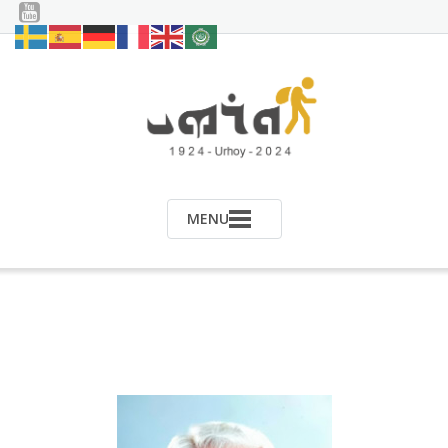
Ski
t
conten
MENU