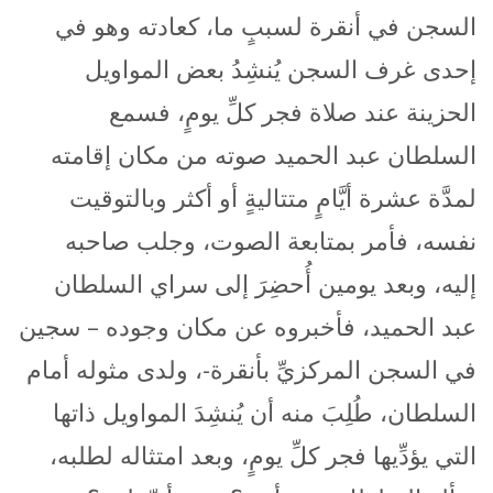
السجن في أنقرة لسببٍ ما، كعادته وهو في
إحدى غرف السجن يُنشِدُ بعض المواويل
الحزينة عند صلاة فجر كلِّ يومٍ، فسمع
السلطان عبد الحميد صوته من مكان إقامته
لمدَّة عشرة أيَّامٍ متتاليةٍ أو أكثر وبالتوقيت
نفسه، فأمر بمتابعة الصوت، وجلب صاحبه
إليه، وبعد يومين أُحضِرَ إلى سراي السلطان
عبد الحميد، فأخبروه عن مكان وجوده – سجين
في السجن المركزيِّ بأنقرة-، ولدى مثوله أمام
السلطان، طُلِبَ منه أن يُنشِدَ المواويل ذاتها
التي يؤدِّيها فجر كلِّ يومٍ، وبعد امتثاله لطلبه،