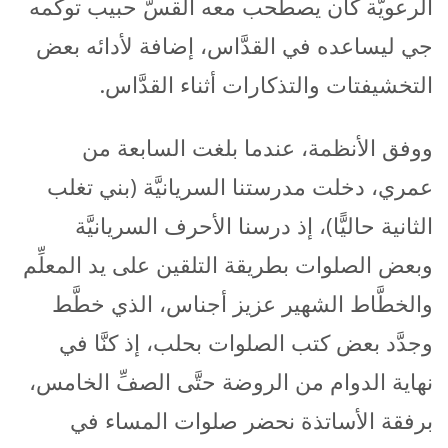
الرعويَّة كان يصطحب معه القسَّ حبيب توكمه
جي ليساعده في القدَّاس، إضافة لأدائه بعض
التخشيفتات والتذكارات أثناء القدَّاس.
ووفق الأنظمة، عندما بلغت السابعة من
عمري، دخلت مدرستنا السريانيَّة (بني تغلب
الثانية حاليًّا)، إذ درسنا الأحرف السريانيَّة
وبعض الصلوات بطريقة التلقين على يد المعلِّم
والخطَّاط الشهير عزيز أجناس، الذي خطَّط
وجدَّد بعض كتب الصلوات بحلب، إذ كنَّا في
نهاية الدوام من الروضة حتَّى الصفِّ الخامس،
برفقة الأساتذة نحضر صلوات المساء في