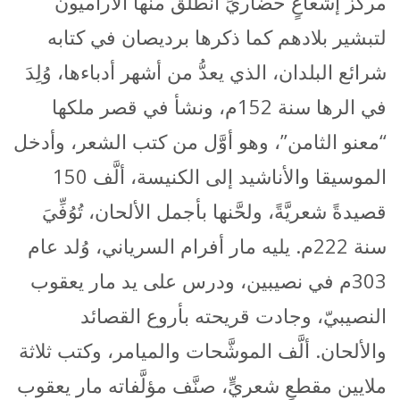
مركز إشعاعٍ حضاريٍّ انطلق منها الآراميُّون
لتبشير بلادهم كما ذكرها برديصان في كتابه
شرائع البلدان، الذي يعدُّ من أشهر أدباءها، وُلِدَ
في الرها سنة 152م، ونشأ في قصر ملكها
“معنو الثامن”، وهو أوَّل من كتب الشعر، وأدخل
الموسيقا والأناشيد إلى الكنيسة، ألَّف 150
قصيدةً شعريَّةً، ولحَّنها بأجمل الألحان، تُوُفِّيَ
سنة 222م. يليه مار أفرام السرياني، وُلد عام
303م في نصيبين، ودرس على يد مار يعقوب
النصيبيّ، وجادت قريحته بأروع القصائد
والألحان. ألَّف الموشَّحات والميامر، وكتب ثلاثة
ملايين مقطعٍ شعريٍّ، صنَّف مؤلَّفاته مار يعقوب