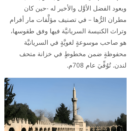
ويعود الفضل الأوَّل والأخير له -حين كان
مطران الرُّها – في تصنيف مؤلَّفات مار أفرام
وتراث الكنيسة السريانيَّة فيها وفق طقوسها،
هو صاحب موسوعةٍ لغويَّةٍ في السريانيَّة
محفوظةٍ ضمن مخطوطٍ في خزانة متحف
لندن. تُوُفِّيَ عام 708م.