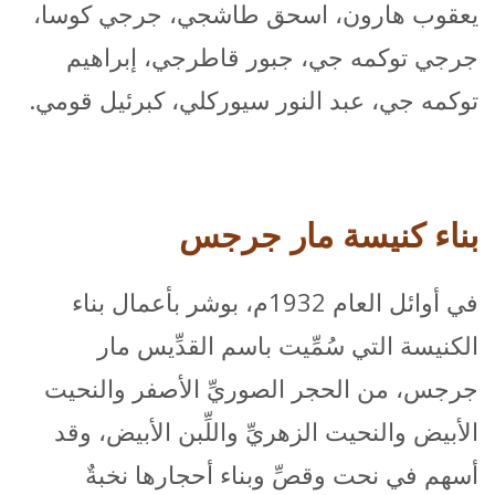
يعقوب هارون، اسحق طاشجي، جرجي كوسا،
جرجي توكمه جي، جبور قاطرجي، إبراهيم
توكمه جي، عبد النور سيوركلي، كبرئيل قومي.
بناء كنيسة مار جرجس
في أوائل العام 1932م، بوشر بأعمال بناء
الكنيسة التي سُمِّيت باسم القدِّيس مار
جرجس، من الحجر الصوريِّ الأصفر والنحيت
الأبيض والنحيت الزهريِّ واللِّبن الأبيض، وقد
أسهم في نحت وقصِّ وبناء أحجارها نخبةٌ