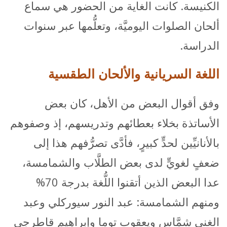
الكنيسة. كانت الغاية من الحضور هي سماع
ألحان الصلوات اليوميَّة، وتعلُّمها عبر سنوات
الدراسة.
اللغة السريانية والألحان الطقسية
وفق أقوال البعض من الأهل، كان بعض
الأساتذة بخلاء بعطائهم وتدريسهم، إذ وصفوهم
بالأنانيِّين لحدٍّ كبيرٍ، فأدَّى تصرُّفهم هذا إلى
ضعفٍ لغويٍّ لدى بعض الطلَّاب والشمامسة،
عدا البعض الذين أتقنوا اللُّغة بدرجة 70%
ومنهم الشمامسة: عبد النور سيوركلي وعبد
الغني شمَّاس ويعقوب توما وإبراهيم قاطرجي