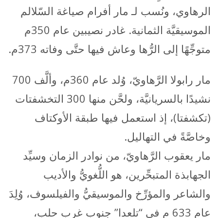
الرهاوي، ونُسب لـ مار أفرام صياغة السّلالم
الموسيقيَّة الثمانية. غادر نصيبين عام 350م
متوجِّهًا إلى الرُّها وعاش فيها حتَّى وفاته 373م.
مار رابولا الرَّهاويّ، وُلد عام 360م، وألَّف 700
نشيدًا بالسريانيَّة، ولحَّن منها 300 التخشفتات
(تكشفتا)، إذ استعمل فيها طبقة الأوكتاف
وخاصَّةً في التهاليل.
مار يعقوب الرَّهاويّ، من نوادر الزمان وسيِّد
الجهابذة المتبحِّرين، هو اللُّغويُّ والأديب
والشاعر والمؤرِّخ والموسيقيُّ والفيلسوف، وُلِدَ
عام 633 م في “تلعدا” جنوب غرب حلب،