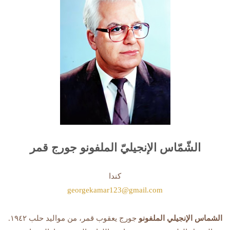
الشّمّاس الإنجيليّ الملفونو جورج قمر
كندا
georgekamar123@gmail.com
الشماس الإنجيلي الملفونو
جورج يعقوب قمر، من مواليد حلب ١٩٤٢.