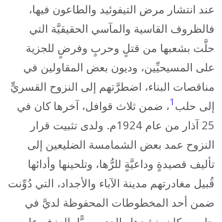
عند انتشار مرض التيفوئيد والطاعون فيها،
فالظروف القاسية والمآسي الحقيقيَّة التي
حلَّت بشعبها من قتلٍ وحربٍ وفرضٍ للجزية
على المسيحيِّين، وديون بعض المقاولين في
مناقصات البناء، اضطرَّتهم إلى النزوح القسريٍّ
1
إلى حلب
، ضمن ثلاث قوافل، آخرها كان في
25 آذار من عام 1924م. ولدى تثبيت قرار
النزوح عمد بعض الشمامسة الضليعين إلى
تأليف قصيدةٍ وداعيَّةٍ للرُّها، وتلحينها وأدائها
قُبيل مغادرتهم مدينة الآباء والأجداد، التي دُوِّنت
ضمن أحد المخطوطات المحفوظة لديَّ في
حلب، وكان ينشدها والدي يوميًّا بالعزف على