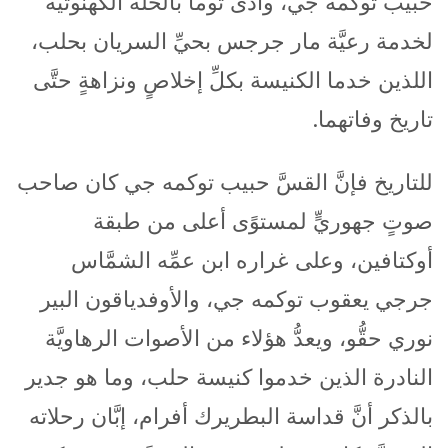
حبيب توكمه جي، وأدَّى توما بالحلَّة الكهنوتيَّة
لخدمة رعيَّة مار جرجس بحيِّ السريان بحلب،
اللذين خدما الكنيسة بكلِّ إخلاصٍ ونزاهةٍ حتَّى
تاريخ وفاتهما.
للتاريخ فإنَّ القسَّ حبيب توكمه جي كان صاحب
صوتٍ جهوريٍّ لمستوًى أعلى من طبقة
أوكتافين، وعلى غراره ابن عمِّه الشمَّاس
جرجي يعقوب توكمه جي، والأوفدياقون البير
نوري حقُّو، ويعدُّ هؤلاء من الأصوات الرهاويَّة
النادرة الذين خدموا كنيسة حلب، وما هو جدير
بالذكر أنَّ قداسة البطريرك أفرام، إبَّان رحلاته