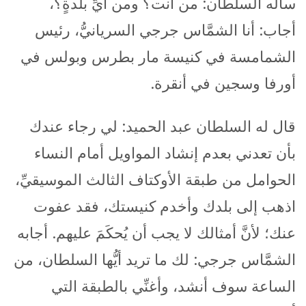
سأله السلطان: من أنت؟ ومن أيِّ بلدةٍ؟،
أجاب: أنا الشمَّاس جرجي السريانيُّ، رئيس
الشمامسة في كنيسة مار بطرس وبولس في
أورفا وسجين في أنقرة.
قال له السلطان عبد الحميد: لي رجاء عندك
بأن تعدني بعدم إنشاد المواويل أمام النساء
الحوامل من طبقة الأوكتاف الثالث الموسيقيِّ،
اذهب إلى بلدك وأخدم كنيستك، فقد عفوت
عنك؛ لأنَّ أمثالك لا يجب أن يُحكَمَ عليهم. أجابه
الشمَّاس جرجي: لك ما تريد أيُّها السلطان، من
الساعة سوف أنشد، وأغنِّي بالطبقة التي