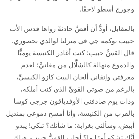
وجورج أسطو لاحقًا.
بالمقابل، أودُّ أن أقصَّ حادثةً رواها قدس الأب
حبيب توكمه جي في منزلنا لوالدي بحضوري.
قال القسُّ حبيب: كنت أغادر الكنيسة يوميًّا
والدموع منهالة كالشلَّال من مقلتيَّ؛ لعدم
معرفتي وإتقاني ألحان البيث كازو الكنسيِّ،
بالرغم من صوتي القويِّ الذي كنت أملكه،
وذات يوم صادفني الأوفدياقون جرجي كوسا
بالقرب من الكنيسة، وأنا أمسح دموعي بمنديل
أبيض، وسألني بغرابة: ما شأنك؟ تبكي! يبدو
أنَّك تشكو أمرًا ما؟ أجاب القسُّ حبيب، هناك