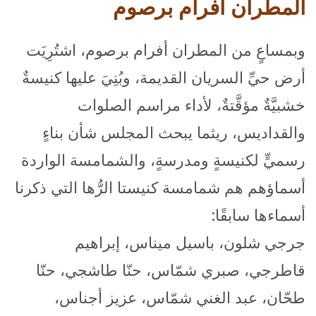
المطران أفرام برصوم
وبمساعٍ من المطران أفرام برصوم، اشتُرِيَت
أرض حيِّ السريان القديمة، وبُنِيَ عليها كنيسةٌ
خشبيَّةٌ مؤقَّتةٌ، لأداء مراسم الصلوات
والقداديس، ريثما يبحث المجلس شأن بناءٍ
رسميٍّ لكنيسةٍ ومدرسةٍ، والشمامسة الواردة
أسماؤهم هم شمامسة كنيستا الرُّها التي ذكرنا
أسماءها سابقًا:
جرجي شلون، باسيل ميناس، إبراهيم
قاطرجي، صبري شمّاس، حنّا طاشجي، حنّا
طحّان، عبد الغني شمّاس، عزيز أجناس،