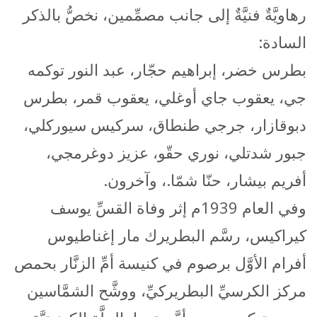
رهاويَّةٌ فنيَّةٌ إلى جانب مصمِّمين، نخصُّ بالذكر
السادة:
بطرس خضر، إبراهيم حجّار، عبد النور توكمه
جي، يعقوب جاي أوغلي، يعقوب قمر، بطرس
دبوقازار، جرجي طنطاق، سركيس سيوركلي،
جبور شدتلي، نوري حقّو، عزيز دوغرمجي،
أفريم بيشار، حنّا شمّا.، وآخرون.
وفي العام 1939م إثر وفاة القسِّ يوسف
كيراكيس، رسَّم البطريرك مار إغناطيوس
أفرام الأوَّل برصوم في كنيسة أمِّ الزنَّار بحمص
مركز الكرسيِّ البطريركيِّ، ووشَّح الشمَّاسين