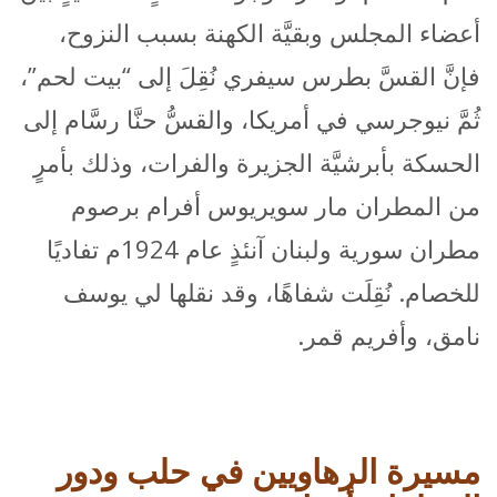
أعضاء المجلس وبقيَّة الكهنة بسبب النزوح،
فإنَّ القسَّ بطرس سيفري نُقِلَ إلى “بيت لحم”،
ثُمَّ نيوجرسي في أمريكا، والقسُّ حنَّا رسَّام إلى
الحسكة بأبرشيَّة الجزيرة والفرات، وذلك بأمرٍ
من المطران مار سويريوس أفرام برصوم
مطران سورية ولبنان آنئذٍ عام 1924م تفاديًا
للخصام. نُقِلَت شفاهًا، وقد نقلها لي يوسف
نامق، وأفريم قمر.
مسيرة الرهاويين في حلب ودور