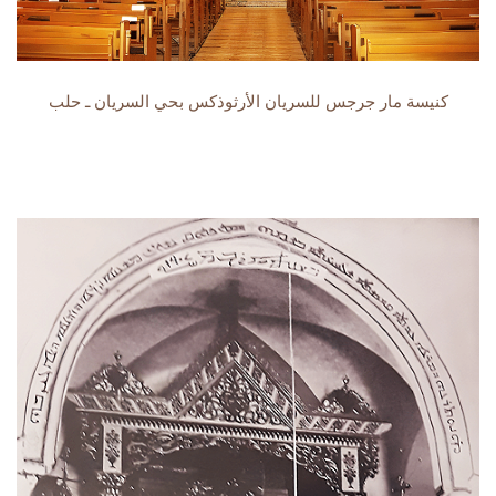
كنيسة مار جرجس للسريان الأرثوذكس بحي السريان ـ حلب