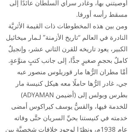
أوصيتني بها، وغادر سراي السلطان عائدًا إلى
مسقط رأسه أورفا.
ومن بين هذه المخطوطات ذات القيمة الأثريَّة
النادرة في العالم “تاريخ الأزمنة” لـمار ميخائيل
الكبير، يعود تاريخه للقرن الثاني عشر، وإنجيلٌ
كاملٌ بحجمٍ صغيرٍ جدًّا، إلى جانب كتبٍ منوَّعةٍ.
أمَّا مطران الرُّها مار قوريلوس منصور عبه
جي، غادر الرُّها حاملًا معه هيكل كنيسة مار
بطرس وبولس إلى (أضيمن ADYAMAN)
للخدمة فيها، والقسُّ يوسف كيراكوس أمضى
خدمته في كنيستنا بحيِّ السريان حتَّى وفاته
عام 1938م، ونظرًا لوجود خلافاتٍ شخصيَّةٍ بين