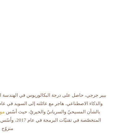
بيير جرجي، حاصل على درجة البكالوريوس في الهندسة المع
بالشأن المسيحيّ والسريانيّ والخيريّ، حيث أسّس
مو
المتخصّصة في تقنيّات البرمجة في عام 2017، وأسّس أيضاً المدرسة السريانيّة
متزوّج 