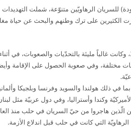
دة) للسريان الرهاويّين متنوّعة، شملت التهديدات
جبرت الكثيرين على ترك وطنهم والبحث عن حياة مغا
بدأت رحلة الهجرة مع بداية العام 2011، وكانت غالباً مليئة بالتحدّيات والص
افات مختلفة، وفي صعوبة الحصول على الإقامة وأيض
يّة.
 في ذلك هولندا والسويد وفرنسا وبلجيكا وألمانيا و
أميركيّة وكندا وأستراليا، وفي دول عربيّة مثل لبنا
جروا من حيّ السريان في حلب منذ العام 2011 بـ 600 عائلة رهاويّة تقريب
 الرهاويّة التي كانت في حلب قبل اندلاع الأزمة.