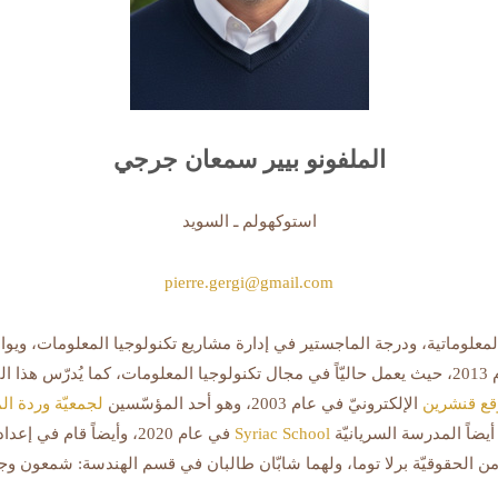
الملفونو بيير سمعان جرجي
استوكهولم ـ السويد
pierre.gergi@gmail.com
لوماتية، ودرجة الماجستير في إدارة مشاريع تكنولوجيا المعلومات، ويوا
والذكاء الاصطناعي. هاجر مع عائلته إلى السويد في عام 2013، حيث يعمل حاليّاً في مجال تكنولوجيا ال
قع قنشرين
الإلكترونيّ في عام 2003، وهو أحد المؤسّسين
لجمعيّة وردة الم
Syriac School
في عام 2020، وأيضاً قام في إعداد هذا الكتاب “
من الحقوقيّة برلا توما، ولهما شابّان طالبان في قسم الهندسة: شمعون وج