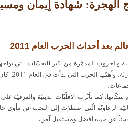
 الهجرة: شهادة إيمان ومسي
م بعد أحداث الحرب العام 2011
ية والحروب المدمّرة من أكبر التحدّيات التي توا
الأخيرة في تاري
جماعات.
كّانها، كما تأثّرت الأقلّيّات الدينيّة والعرقيّة ع
انيّة الرهاويّة الّتي اضطرّت إلى البحث عن مأوى خ
 بحثاً عن حياة أفضل ومستقبل آمن.