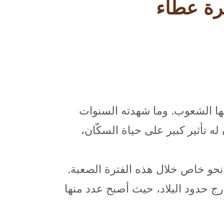
رة عطاء
جهها الشعوب. وما شهدته السنوات
خ سوريا من تحوّلات جذريّة، وأهمّها الحرب التي بدأت في العام 2011، كان له تأثير كبير على حياة السكّان،
لى نحو خاص خلال هذه الفترة الصعبة.
ارج حدود البلاد، حيث أصبح عدد منها