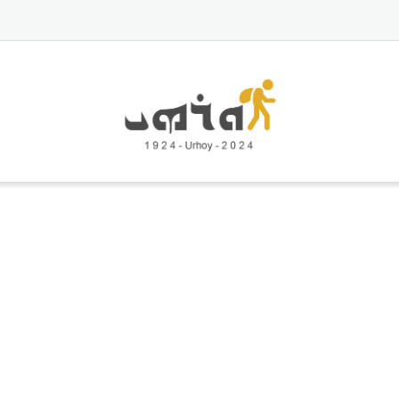
Ski
t
conten