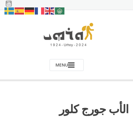
Ski
t
conten
MENU
الأب جورج كلور